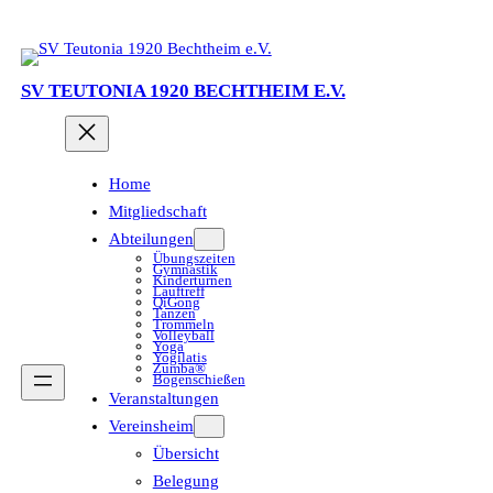
SV TEUTONIA 1920 BECHTHEIM E.V.
Home
Mitgliedschaft
Abteilungen
Übungszeiten
Gymnastik
Kinderturnen
Lauftreff
QiGong
Tanzen
Trommeln
Volleyball
Yoga
Yogilatis
Zumba®
Bogenschießen
Veranstaltungen
Vereinsheim
Übersicht
Belegung